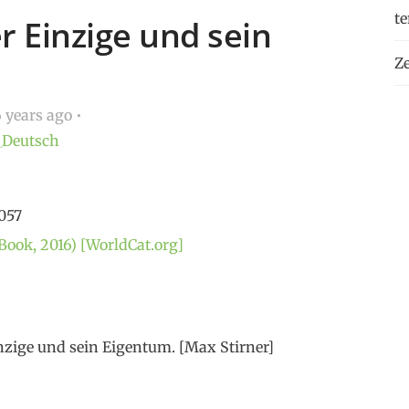
t
r Einzige und sein
Ze
 years ago
_Deutsch
3057
Book, 2016) [WorldCat.org]
inzige und sein Eigentum. [Max Stirner]