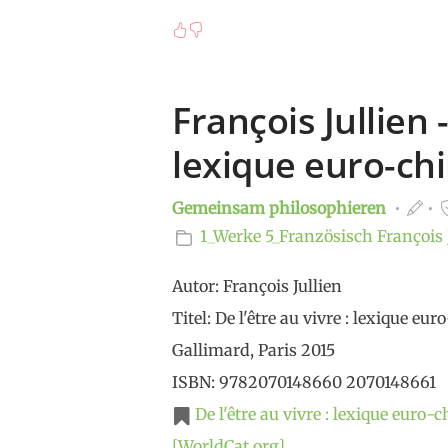
François Jullien -
lexique euro-chi
Gemeinsam philosophieren
1_Werke
5_Französisch
François 
Autor: François Jullien
Titel: De l'être au vivre : lexique eu
Gallimard, Paris 2015
ISBN: 9782070148660 2070148661
De l'être au vivre : lexique euro-
[WorldCat.org]