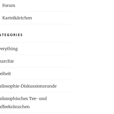
Forum
Karteikärtchen
ATEGORIES
verything
narchie
eiheit
hilosophie-Diskussionsrunde
hilosophisches Tee- und
affeekränzchen