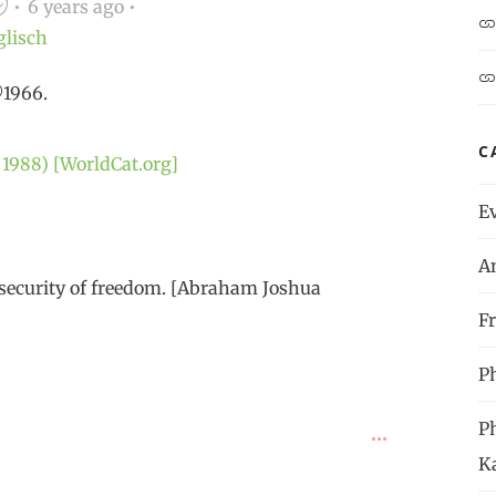
6 years ago
glisch
©1966.
C
 1988) [WorldCat.org]
E
A
insecurity of freedom. [Abraham Joshua
Fr
P
P
K