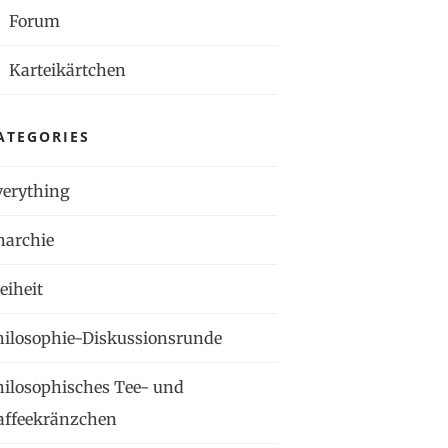
Forum
Karteikärtchen
ATEGORIES
verything
narchie
eiheit
hilosophie-Diskussionsrunde
hilosophisches Tee- und
affeekränzchen