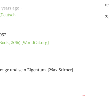
t
 years ago
_Deutsch
Ze
3057
Book, 2016) [WorldCat.org]
inzige und sein Eigentum. [Max Stirner]