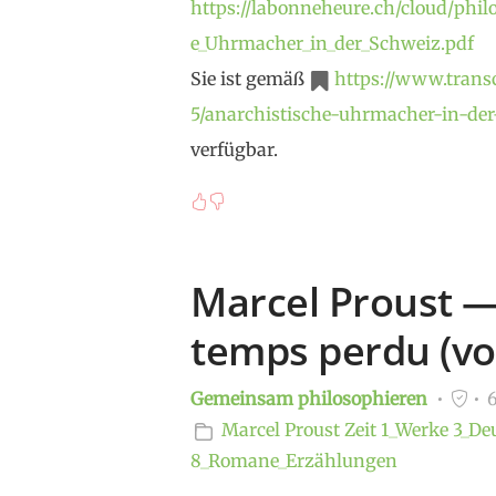
https://labonneheure.ch/cloud/philo
e_Uhrmacher_in_der_Schweiz.pdf
Sie ist gemäß
https://www.transc
5/anarchistische-uhrmacher-in-de
verfügbar.
Marcel Proust ­­
temps perdu (vol
Gemeinsam philosophieren
6
Marcel Proust
Zeit
1_Werke
3_De
8_Romane_Erzählungen