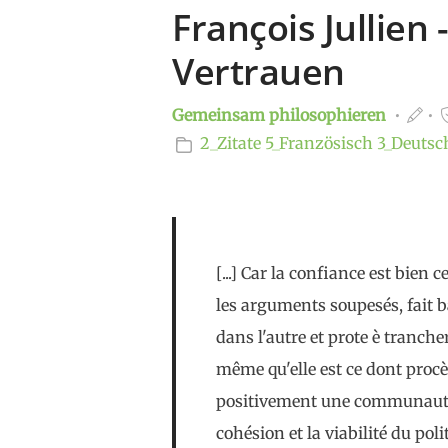
François Jullien 
Vertrauen
Gemeinsam philosophieren
2_Zitate
5_Französisch
3_Deutsc
[...] Car la confiance est bien 
les arguments soupesés, fait 
dans l'autre et prote è trancher 
même qu'elle est ce dont procè
positivement une communauté. 
cohésion et la viabilité du pol