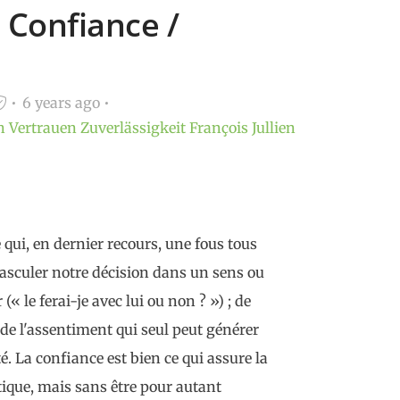
- Confiance /
6 years ago
h
Vertrauen
Zuverlässigkeit
François Jullien
ce qui, en dernier recours, une fous tous
basculer notre décision dans un sens ou
(« le ferai-je avec lui ou non ? ») ; de
de l'assentiment qui seul peut générer
La confiance est bien ce qui assure la
itique, mais sans être pour autant