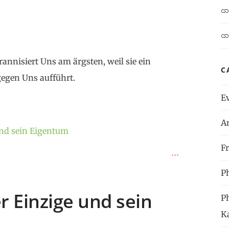
rannisiert Uns am ärgsten, weil sie ein
C
gegen Uns aufführt.
E
A
und sein Eigentum
Fr
P
r Einzige und sein
P
K