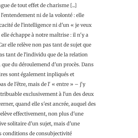
ngue de tout effet de charisme [...]
 l'entendement ni de la volonté : elle
cacité de l'intelligence ni d'un « je veux
elle échappe à notre maîtrise : il n'y a
Car elle relève non pas tant de sujet que
s tant de l'individu que de la relation
on que du déroulemend d'un procès. Dans
ires sont également inpliqués et
as de l'être, mais de l' « entre » – j'y
attribuable exclusivement à l'un des deux
erner, quand elle s'est ancrée, auquel des
 relève effectivement, non plus d'une
tive solitaire d'un sujet, mais d'une
s conditions de consubjectivité