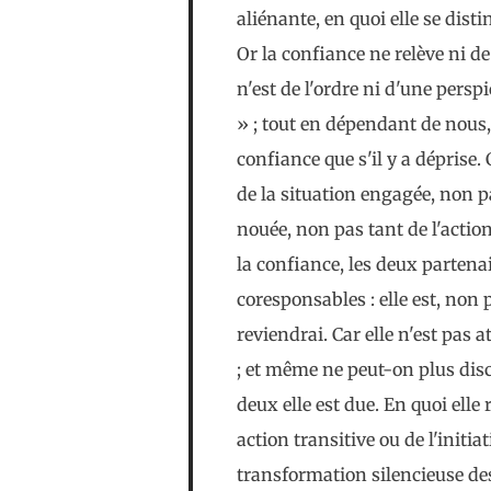
aliénante, en quoi elle se disti
Or la confiance ne relève ni de
n'est de l'ordre ni d'une perspi
» ; tout en dépendant de nous, 
confiance que s'il y a déprise. 
de la situation engagée, non pa
nouée, non pas tant de l'acti
la confiance, les deux partena
coresponsables : elle est, non p
reviendrai. Car elle n'est pas 
; et même ne peut-on plus disc
deux elle est due. En quoi elle
action transitive ou de l'initia
transformation silencieuse de