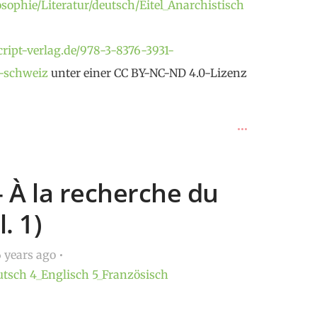
sophie/Literatur/deutsch/Eitel_Anarchistisch
ript-verlag.de/978-3-8376-3931-
r-schweiz
unter einer CC BY-NC-ND 4.0-Lizenz
— À la recherche du
. 1)
 years ago
utsch
4_Englisch
5_Französisch