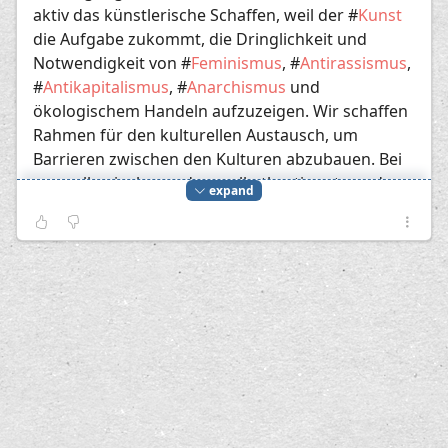
aktiv das künstlerische Schaffen, weil der #
Kunst
die Aufgabe zukommt, die Dringlichkeit und
Notwendigkeit von #
Feminismus
, #
Antirassismus
,
#
Antikapitalismus
, #
Anarchismus
und
ökologischem Handeln aufzuzeigen. Wir schaffen
Rahmen für den kulturellen Austausch, um
Barrieren zwischen den Kulturen abzubauen. Bei
uns sollen insbesondere selbstbestimmte und
expand
ethisch korrekte Ideen und Techniken für den
privaten und beruflichen Alltag untereinander
geteilt werden. So können wir
früh schlafen gehen
.
Prousts "Auf der Suche nach der verlorenen
Zeit" beginnt bezeichnenderweise mit dem
Wort: "Longtemps, je me suis couché de bonne
heure" (Lange Zeit bin ich früh schlafen
gegangen). Die deutsche Übersetzung bringt
die "bonne heure" ganz zum Verschwinden. Es
handelt sich um ein weitreichendes Wort über
Zeit und Glück (bonheur). Die bonne heure, die