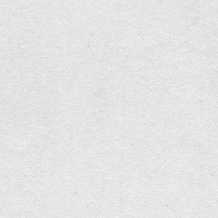
gute Zeit ist das Gegenbild der schlechten
Unendlichkeit, der leeren, also schlechten
Dauer, in der kein Schlaf möglich ist. Der
Zeitriss, die radikale Diskontinuität der Zeit, die
auch keine Erinnerung zulässt, führt zur
quälenden Schlaflosigkeit.
Aus
Byung-Chul Han - Duft der Zeit
, S. 15
!
Gemeinsam philosophieren in Basel
!
la bonne
heure | Raum für Selbstbestimmung, Kreativität
und Menschenwürde
#
Proust
#
Philosophie
#
Ökologie
#
Basel