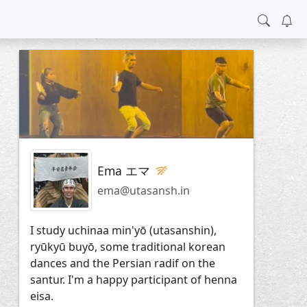
Ema エマ
ema@utasansh.in
I study uchinaa min'yō (utasanshin),
ryūkyū buyō, some traditional korean
dances and the Persian radif on the
santur. I'm a happy participant of henna
eisa.