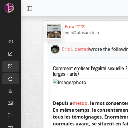
Ema エマ
ema@utasansh.in
Eric Libertad
wrote the followi
Comment érotiser l'égalité sexuelle
larges - arte)
Depuis #
metoo
, le mot consente
En même temps, le consentement e
tous les témoignages. Énormémen
normales avant, se situent en fa