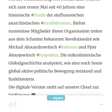
sich zum ersten Mal seit 40 Jahren eine
historische #
Studie
der einflussreichen
anarchistischen #
Juraföderation
. Bisher
namenlose Mitglieder dieser Organisation treten
aus dem Schatten bekannter Revolutionäre wie
Michail Alexandrowitsch #
Bakunin
und Pjotr
Alexejewitsch #
Kropotkin
. Die mikrohistorische
Globalgeschichte analysiert, wie eine noch heute
global aktive politische Bewegung entstand und
funktionierte.
Die digitale Version steht auf unserer Cloud zur
Verfügung:
expand
https://labonneheure.ch/cloud/philosophie/Litera
tur/deutsch/Eitel_Anarchistische_Uhrmacher_in_