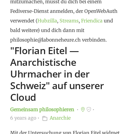
mitzumachen, musst du dich bei einem
Fediverse-Dienst anmelden, der OpenWebAuth
verwendet (
Hubzilla
,
Streams
,
Friendica
und
bald weitere) und dich dann mit
philosophie@labonneheure.ch verbinden.
"Florian Eitel —
Anarchistische
Uhrmacher in der
Schweiz" auf unserer
Cloud
Gemeinsam philosophieren
6 years ago
Anarchie
Mit der Untersuchung von Florian Eitel widmet