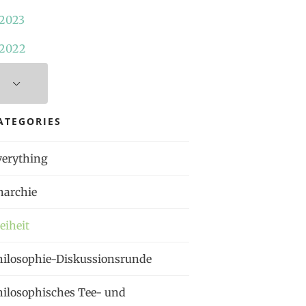
2023
2022
ATEGORIES
verything
narchie
eiheit
hilosophie-Diskussionsrunde
hilosophisches Tee- und