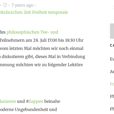
chievement
, as claimed by #
"Abraham
7 years ago
eekränzchen
Zeit
Freiheit
temporale
on
, in die wir uns heute verwickelt finden, zu
r genau ist eine
#
Emanzipation
angebracht?
 des
philosophischen Tee- und
tetes
#
Nachdenken
und #
Handeln
(statt
eilnehmern am 28. Juli 17:00 bis 18:30 Uhr
 und einfaches Tun
) (#
"Michael
Andrick")
C
vom letzten Mal möchten wir noch einmal
u diskutieren gibt, dieses Mal in Verbindung
E
n vorbei, uns von der Tyrannei der
timmung möchten wir zu folgender Lektüre
en
zu emanzipieren, um als Emanzipierter
A
? Welche fixen Ideen stellen denn in der
Fr
errung/Verblendung dar? Was ist
eigentlich
ren staatlicher #
Autorität»
, von
P
lanieren
und #
Zappen
beinahe
n wird?
P
stmoderne Ungebundenheit und