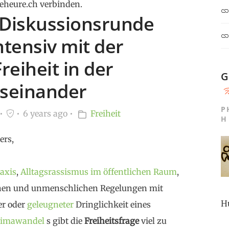
eheure.ch verbinden.
 Diskussionsrunde
ntensiv mit der
eiheit in der
G
useinander
P
6 years ago
Freiheit
H
ers,
raxis
,
Alltagsrassismus im öffentlichen Raum
,
hen und unmenschlichen Regelungen mit
H
er oder
geleugneter
Dringlichkeit eines
limawandel
s gibt die
Freiheitsfrage
viel zu