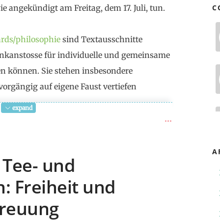
e angekündigt am Freitag, dem 17. Juli, tun.
C
ards/philosophie
sind Textausschnitte
Denkanstosse für individuelle und gemeinsame
n können. Sie stehen insbesondere
vorgängig auf eigene Faust vertiefen
expand
onsist in the fact that “I can act as I desire”?
o the
principle of uncertainty, the ability to act
A
 Tee- und
dom the
liberation from the tyranny of the self-
: Freiheit und
love
; does fight for freedom mean to
, and intellectual conditions which will enable
treuung
te actualization of freedom which is the