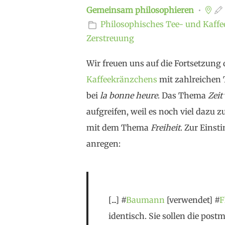
essential prerequisite of creative a
Gemeinsam philosophieren
Heschel"?
Philosophisches Tee- und Kaff
Zerstreuung
Impliziert #
Freiheit
, mit der
Situati
brechen
(#
"François
Jullien")? Wovo
Wir freuen uns auf die Fortsetzung
Ist aktives, bewusst komplex gestal
Kaffeekränzchens
mit zahlreichen T
konformistisches
einfaches Denken
bei
la bonne heure
. Das Thema
Zeit
der eigentliche Freiheits-Akt?
aufgreifen, weil es noch viel dazu z
Geht schon zu Beginn kein Weg dara
mit dem Thema
Freiheit
. Zur Eins
#
Sprache
, des Wortes, der
fixen Ide
anregen:
weiterzukommen (#
"Max
Stirner")
heutigen Zeit eine Täuschung/Verz
gemeint, wenn z.B. von «Funktionie
[...] #
Baumann
[verwendet] #
F
"#
Wirtschaftswachstum"
gesproche
identisch. Sie sollen die po