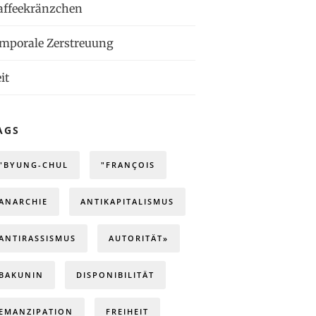
affeekränzchen
emporale Zerstreuung
it
AGS
"BYUNG-CHUL
"FRANÇOIS
ANARCHIE
ANTIKAPITALISMUS
ANTIRASSISMUS
AUTORITÄT»
BAKUNIN
DISPONIBILITÄT
EMANZIPATION
FREIHEIT