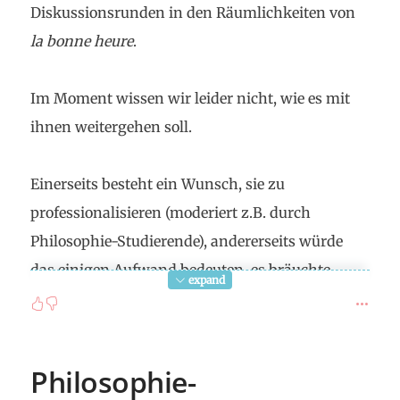
Diskussionsrunden in den Räumlichkeiten von
la bonne heure
.
Im Moment wissen wir leider nicht, wie es mit
ihnen weitergehen soll.
Einerseits besteht ein Wunsch, sie zu
professionalisieren (moderiert z.B. durch
Philosophie-Studierende), andererseits würde
das einigen Aufwand bedeuten, es bräuchte
expand
dann also gewissermassen eine Projektleitung
und eine gewisse Finanzierung. Im Moment sind
weder eine interessierte Projektleitung noch eine
Philosophie-
gesichterte Finanzierung vorhanden.