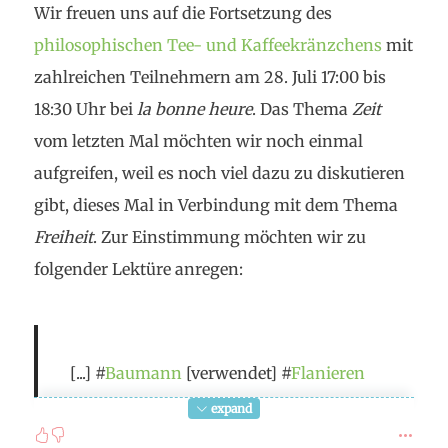
Wir freuen uns auf die Fortsetzung des
philosophischen Tee- und Kaffeekränzchens
mit
zahlreichen Teilnehmern am 28. Juli 17:00 bis
18:30 Uhr bei
la bonne heure
. Das Thema
Zeit
vom letzten Mal möchten wir noch einmal
aufgreifen, weil es noch viel dazu zu diskutieren
gibt, dieses Mal in Verbindung mit dem Thema
Freiheit
. Zur Einstimmung möchten wir zu
folgender Lektüre anregen:
[...] #
Baumann
[verwendet] #
Flanieren
und #
Zappen
beinahe identisch. Sie
expand
sollen die postmoderne