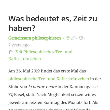
Ungebundenheit und Unverbindlichkeit
zur Sprache bringen: "Die ultimative
Was bedeutet es, Zeit zu
Freiheit steht under Bildschirmregie,
haben?
wird in Gesellschaft von Oberflächen
gelebt und heisst zapping" (Zygmunt
Gemeinsam philosophieren
Baumann: Flaneure, Spieler und
7 years ago
Zeit
Philosophisches Tee- und
Touristen. Essays zu postmodernen
Kaffeekränzchen
Lebensformen, Hamburg 1997, S. 153).
Der hier zugrundeliegende
Am 26. Mai 2019 findet das erste Mal das
Freiheitsbegriff ist sehr problematisch.
philosophische Tee- und Kaffeekränzchen
in der
Frei-sein heisst nicht einfach
Stube von
la bonne heure
in der Kanonengasse
Ungebunden- und Unverbindlich-Sein.
37, Basel, statt. Nach Möglichkeit setzen wir es
Frei machen nicht Entbindungen und
jeweils am letzten Sonntag des Monats fort. Als
Entbettungen, sondern Einbindungen