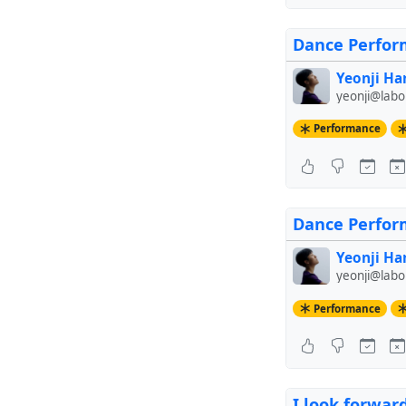
Dance Perfo
Yeonji Ha
yeonji@lab
Performance
Dance Perform
Yeonji Ha
yeonji@lab
Performance
I look forwar