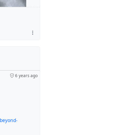
6 years ago
at
la bonne heure
/beyond-
led "Zones" at