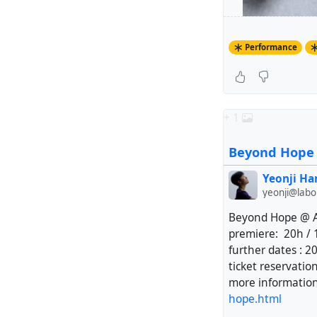
Performance
+ 1
Beyond Hope 
Yeonji Ha
yeonji@lab
Beyond Hope @ A
premiere: 20h / 
further dates : 2
ticket reservati
Yeonji Han
and
more information
during 10.- 14
hope.html
TIP-School abo