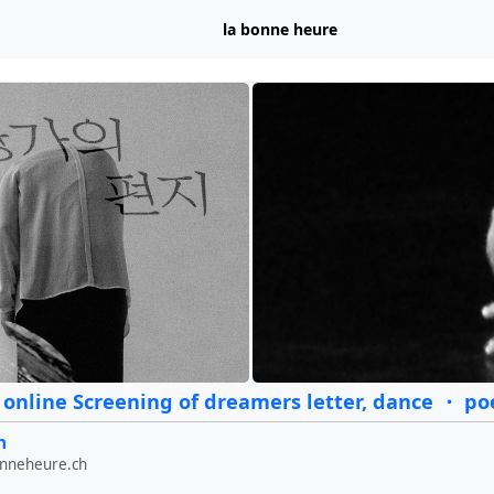
la bonne heure
 online Screening of dreamers letter, dance ・ p
n
onneheure.ch