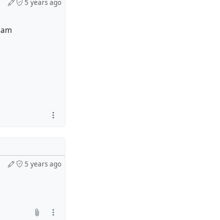
5 years ago
eam
5 years ago