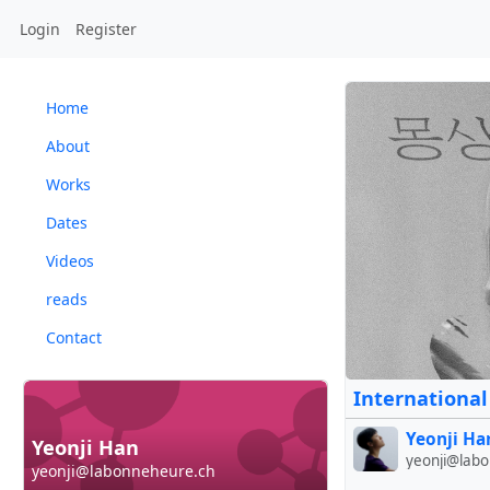
Login
Register
Home
About
Works
Dates
Videos
reads
Contact
International
Yeonji Ha
Yeonji Han
yeonji@lab
yeonji@labonneheure.ch