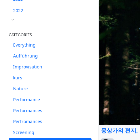
2022
CATEGORIES
Everything
Aufführung
Improvisation
kurs
Nature
Performance
Performances
Perfromances
몽상가의 편지, 춤 ・
Screening