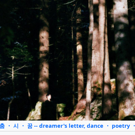
 시 ・ 꿈 -- dreamer's letter, dance ・ poetry 