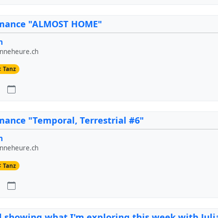
rmance "ALMOST HOME"
n
onneheure.ch
Tanz
ance "Temporal, Terrestrial #6"
n
onneheure.ch
Tanz
d showing what I'm exploring this week with Juli