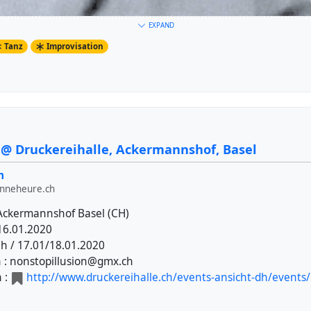
EXPAND
Tanz
Improvisation
@ Druckereihalle, Ackermannshof, Basel
n
onneheure.ch
ckermannshof Basel (CH)
16.01.2020
0h / 17.01/18.01.2020
on : nonstopillusion@gmx.ch
 Julia Klockow make a movement exploration about shaking 
 :
http://www.druckereihalle.ch/events-ansicht-dh/events
.02.2020. Two years ago they already created a short piece cal
ut this topic and wanted to continue.