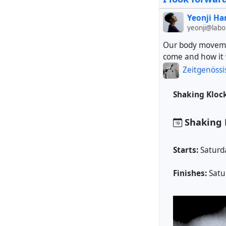
Yeonji Ha
yeonji@lab
Our body movement
come and how it w
Zeitgenössi
Shaking Klo
Shaking 
Starts:
Saturd
Finishes:
Satu