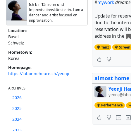
#
mywork
dreamer
Ich bin Tänzerin und
Improvisationskünstlerin. I am a
dancer and artist focused on
Update for reserv
improvisation.
due to the intern
reservation will
Location:
address in the
Basel
Schweiz
Tanz
Screen
Hometown:
Korea
Homepage:
https://labonneheure.ch/yeonji
almost home
ARCHIVES
Yeonji Ha
yeonji@lab
2026
Performance
2025
2024
2023