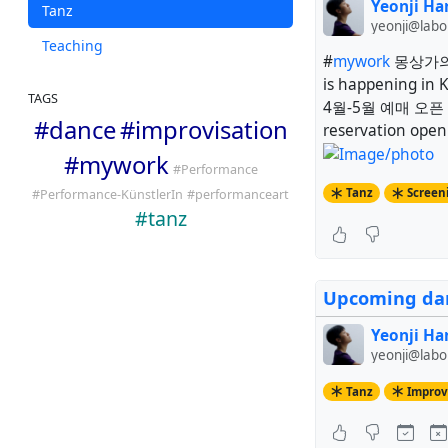
Yeonji Ha
Tanz
yeonji@lab
Teaching
#
mywork
몽상가의 편
is happening in 
TAGS
4월-5월 예매 오픈
#
dance
#
improvisation
reservation open
#
mywork
#
Performance
Tanz
Screen
#
Performance-KünstlerIn
#
performanceart
#
tanz
Upcoming dan
Yeonji Ha
yeonji@lab
Tanz
Improv