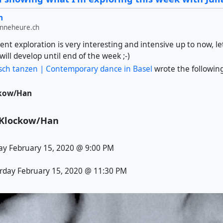
n
onneheure.ch
 exploration is very interesting and intensive up to now, let
ill develop until end of the week ;-)
sch tanzen | Contemporary dance in Basel
wrote the followin
ckow/Han
Klockow/Han
ay February 15, 2020 @ 9:00 PM
rday February 15, 2020 @ 11:30 PM