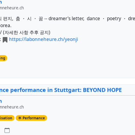
n
onneheure.ch
지, 춤 ・ 시 ・ 꿈 -- dreamer's letter, dance ・ poetry ・ dr
Korea.
 / (자세한 사항 추후 공지)
:
https://labonneheure.ch/yeonji
ing
ce performance in Stuttgart: BEYOND HOPE
n
onneheure.ch
isation
Performance