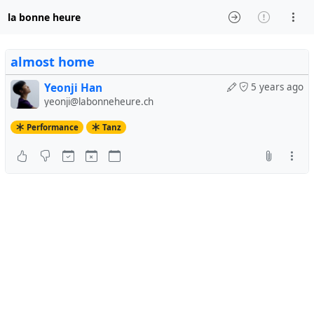
la bonne heure
almost home
Yeonji Han
5 years ago
yeonji@labonneheure.ch
Performance
Tanz