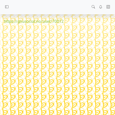
https://gnusocial.no/user/70012