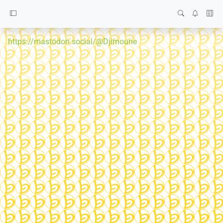
https://mastodon.social/@Djimoune