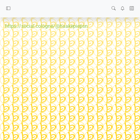
https://social.cologne/@haakepiepsn