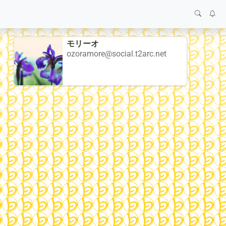
モリーオ
ozoramore@social.t2arc.net