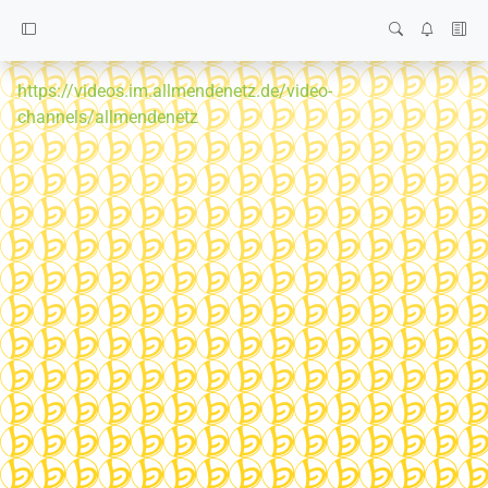
https://videos.im.allmendenetz.de/video-
channels/allmendenetz