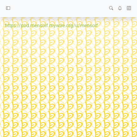
https://pod.mensoif.mywire.org/u/mensoif