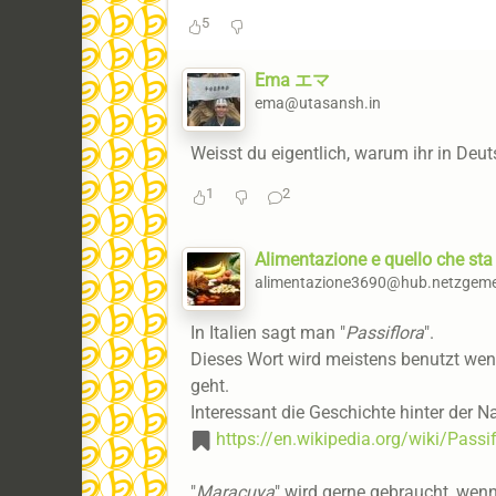
5
Ema エマ
ema@utasansh.in
Weisst du eigentlich, warum ihr in Deu
1
2
Alimentazione e quello che sta
alimentazione3690@hub.netzgeme
In Italien sagt man "
Passiflora
".
Dieses Wort wird meistens benutzt wen
geht.
Interessant die Geschichte hinter der
https://en.wikipedia.org/wiki/Pas
"
Maracuya
" wird gerne gebraucht, wenn