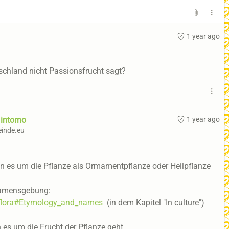
1 year ago
tschland nicht Passionsfrucht sagt?
 intorno
1 year ago
inde.eu
n es um die Pflanze als Ormamentpflanze oder Heilpflanze
 Namensgebung:
siflora#Etymology_and_names
(in dem Kapitel "In culture")
 es um die Frucht der Pflanze geht.