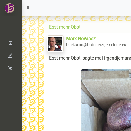
Esst mehr Obst!
Mark Nowiasz
buckaroo@hub.netzgemeinde.eu
Esst mehr Obst, sagte mal irgendjemand