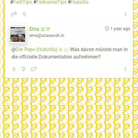
#
FediTips
#
FediverseTips
#
Hubzilla
6
Ema エマ
1 year ago
ema@utasansh.in
@
Der Pepe (Hubzilla) ⁂ ⚝
Was davon müsste man in
die offizielle Dokumentation aufnehmen?
1