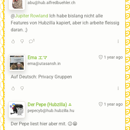
abu@hub.alfredbuehler.ch
@
Jupiter Rowland
Ich habe bislang nicht alle
Features von Hubzilla kapiert, aber ich arbeite fleissig
daran. ;)
1
Ema エマ
1 year ago
ema@utasansh.in
Auf Deutsch: Privacy Gruppen
Der Pepe (Hubzilla) ⁂
1 year ago
pepecyb@hub.hubzilla.hu
Der Pepe liest hier aber mit. 😉😁