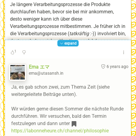
Je längere Verarbeitungsprozesse die Produkte
durchlaufen haben, bevor sie bei mir ankommen,
desto weniger kann ich über diese
Verarbeitungsprozesse mitbestimmen. Je früher ich in
die Verarbeitungsprozesse (
tatkräftig
:-)) involviert bin,
desto mehr kann ich mitbestimmen. Ich kann
expand
mitbestimmen, welche Rohstoffe oder Komponenten
1
von welchen Herstellern und Lieferanten ich verwende,
welche Rezepte ich anwende, mit wessen Hilfe ich
Ema エマ
6 years ago
diesen Prozess mache. So kann ich mein Handeln als
ema@utasansh.in
Konsequenz meines Nachdenkens manifestieren.
Ja, es gab schon zwei, zum Thema Zeit (siehe
Deshalb bietet
la bonne heure
das
Seminar
weitergeleitete Beiträge unten).
Lebensmittel konservieren
an.
Deshalb bietet
la bonne heure
das
Seminar Ethisch
Wir würden gerne diesen Sommer die nächste Runde
korrektes Webpublishing
an.
durchführen. Wir versuchen, bald den Termin
Deshalb bietet
la bonne heure
die
Philosophische
festzulegen und dann unter
Diskussionsrunde
an.
https://labonneheure.ch/channel/philosophie
Deshalb bietet
la bonne heure
den
Deutschkurs
an.