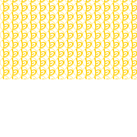
start with, we would like to introduce some
questions to talk about.
What does it mean to have time?
What does it mean to have no time?
How is having time related to how we deal
with people?
How is having time related to how we deal
with things?
We would like to explore this and other questions
together with you in comfortable surroundings,
by treating each other respectfully, and without a
conversation leader. It would be nice to have you
with us, a reservation is not needed. We don't
charge any fee. See you soon!
P.S. If you're interested what philosophers have
written about this topic, please check out some
quotations and works which we collected: