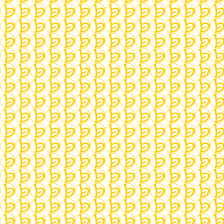
Inwiefern hat Zeit haben damit zu tun, wie
wir mit Dingen umgehen?
Diese und auch weitere Fragen möchten wir
gerne gemeinsam in einer gemütlichen
Atmosphäre, mit respektvollem Umgang und
ohne Gesprächsleitung erkunden. Es würde uns
freuen, dich dabei zu haben, anmelden musst du
dich nicht. Die Teilnahme ist gratis. Bis bald!
P.S. Wenn dich interessiert, was Philosophen zu
diesem Thema geschrieben haben: Ein paar
Zitate und Werke haben wir hier aufgeführt:
https://labonneheure.ch/cards/philosophie
On may 26, the first philosophical round will be
happening in the living room of
la bonne heure
at Kanonengasse 37 in Basel. It will be
continued each last sunday of the month. To