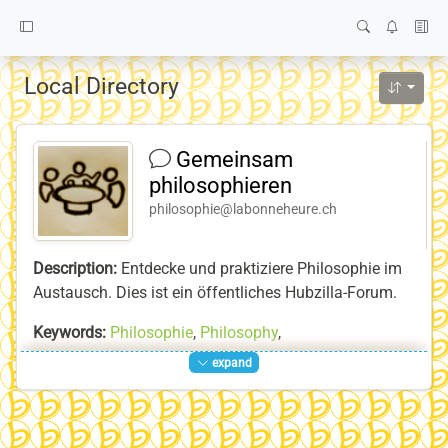
Local Directory
Gemeinsam
philosophieren
philosophie@labonneheure.ch
Description:
Entdecke und praktiziere Philosophie im
Austausch. Dies ist ein öffentliches Hubzilla-Forum.
Keywords:
Philosophie
,
Philosophy
,
Interkultureller_Austausch
,
Intercultural_exchange
,
expand
Geselliges
,
Sociable_Gathering