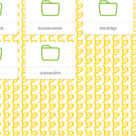
ie
konservieren
hendrikje
utasanshin