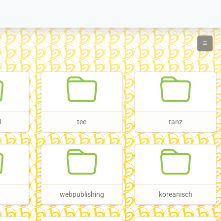
l
tee
tanz
webpublishing
koreanisch