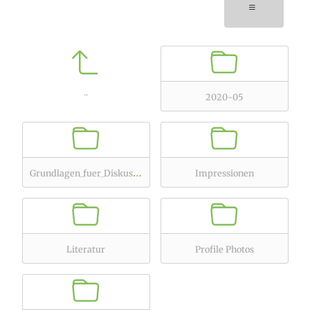
..
2020-05
G
rundlagen_fuer_Diskussionen
Impressionen
Literatur
Profile Photos