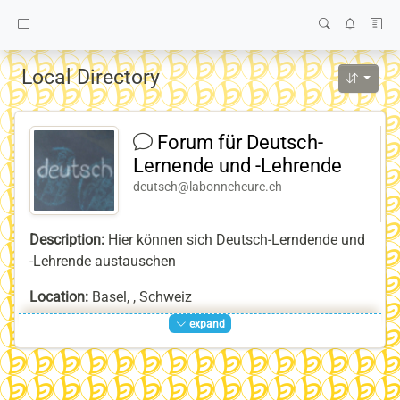
Local Directory
Forum für Deutsch-
Lernende und -Lehrende
deutsch@labonneheure.ch
Description:
Hier können sich Deutsch-Lerndende und
-Lehrende austauschen
Location:
Basel, , Schweiz
expand
Homepage:
https://labonneheure.ch/deutsch
Keywords:
Deutsch
,
German
,
Interkultureller_Austausch
,
Intercultural_exchange
,