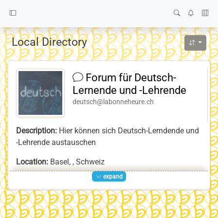
Local Directory
Forum für Deutsch-
Lernende und -Lehrende
deutsch@labonneheure.ch
Description:
Hier können sich Deutsch-Lerndende und
-Lehrende austauschen
Location:
Basel, , Schweiz
expand
Homepage:
https://labonneheure.ch/deutsch
Keywords:
Deutsch
,
German
,
Interkultureller_Austausch
,
Intercultural_exchange
,