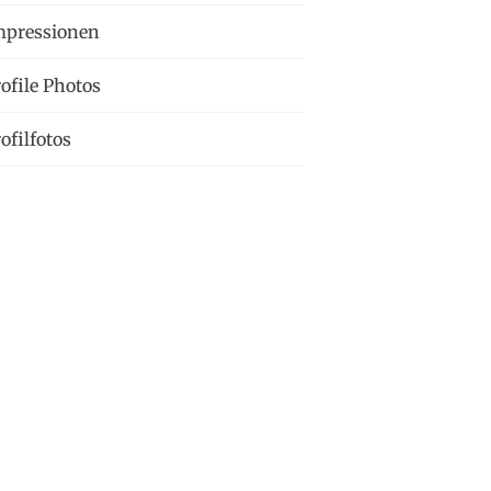
1
mpressionen
1
ofile Photos
1
ofilfotos