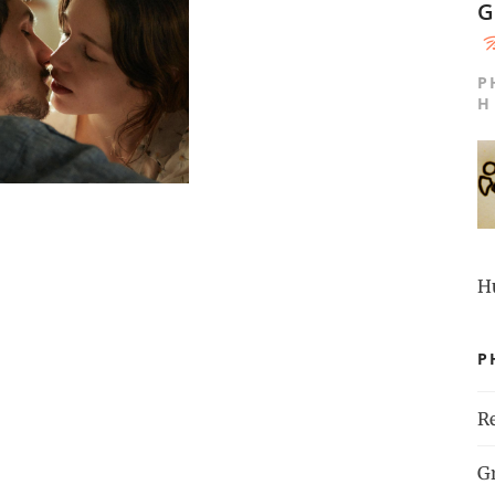
G
P
H
H
P
R
G