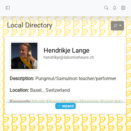
Local Directory
Hendrikje Lange
hendrikje@labonneheure.ch
Description:
Pungmul/Samulnori teacher/performer
Location:
Basel, , Switzerland
Keywords:
Musik
,
Music
,
Musiker
,
Musician
,
Kunst
,
Art
,
expand
Künstler
,
Artist
,
Improvisation
,
la-bonne-heure-Team
,
Tanz
,
Dance
,
Trommeln
,
Drums
,
Samul-Nori
,
사불놀이
,
Pungmul
,
Pungmul-Nori
,
풍물
,
풍물놀이
,
Musica
,
Danza