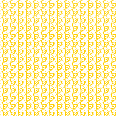
About:
Ich beschäftige mich seit über 20 Jahren mit
dem Erlernen von Samulnori und den
zugrundeliegenden Traditionen Koreas.