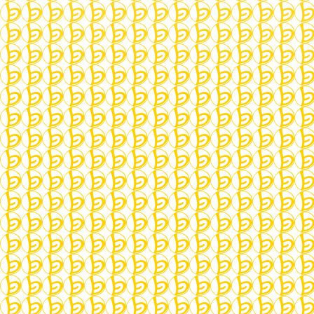
About:
Ich beschäftige mich seit über 20 Jahren mit
dem Erlernen von Samulnori und den
zugrundeliegenden Traditionen Koreas.