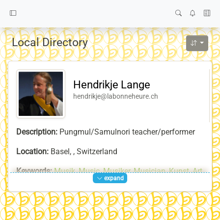
Local Directory
Hendrikje Lange
hendrikje@labonneheure.ch
Description:
Pungmul/Samulnori teacher/performer
Location:
Basel, , Switzerland
Keywords:
Musik
,
Music
,
Musiker
,
Musician
,
Kunst
,
Art
,
expand
Künstler
,
Artist
,
Improvisation
,
la-bonne-heure-Team
,
Tanz
,
Dance
,
Trommeln
,
Drums
,
Samul-Nori
,
사불놀이
,
Pungmul
,
Pungmul-Nori
,
풍물
,
풍물놀이
,
Musica
,
Danza