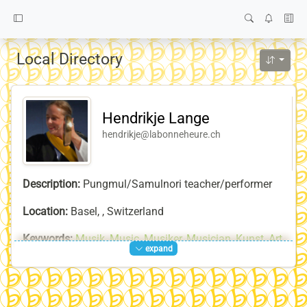
Local Directory
Hendrikje Lange
hendrikje@labonneheure.ch
Description:
Pungmul/Samulnori teacher/performer
Location:
Basel, , Switzerland
Keywords:
Musik
,
Music
,
Musiker
,
Musician
,
Kunst
,
Art
,
expand
Künstler
,
Artist
,
Improvisation
,
la-bonne-heure-Team
,
Tanz
,
Dance
,
Trommeln
,
Drums
,
Samul-Nori
,
사불놀이
,
Pungmul
,
Pungmul-Nori
,
풍물
,
풍물놀이
,
Musica
,
Danza