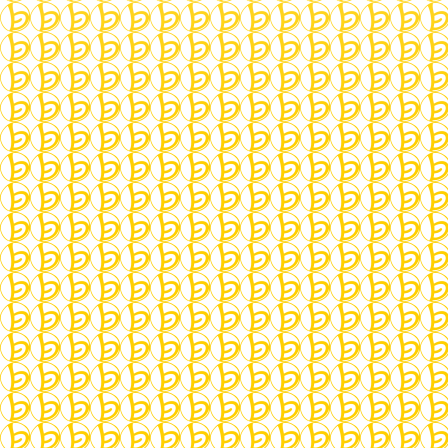
About:
Ich beschäftige mich seit über 20 Jahren mit
dem Erlernen von Samulnori und den
zugrundeliegenden Traditionen Koreas.