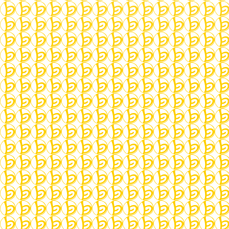
About:
Ich beschäftige mich seit über 20 Jahren mit
dem Erlernen von Samulnori und den
zugrundeliegenden Traditionen Koreas.