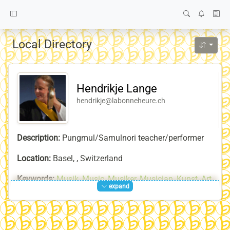
Local Directory
Hendrikje Lange
hendrikje@labonneheure.ch
Description:
Pungmul/Samulnori teacher/performer
Location:
Basel, , Switzerland
Keywords:
Musik
,
Music
,
Musiker
,
Musician
,
Kunst
,
Art
,
expand
Künstler
,
Artist
,
Improvisation
,
la-bonne-heure-Team
,
Tanz
,
Dance
,
Trommeln
,
Drums
,
Samul-Nori
,
사불놀이
,
Pungmul
,
Pungmul-Nori
,
풍물
,
풍물놀이
,
Musica
,
Danza