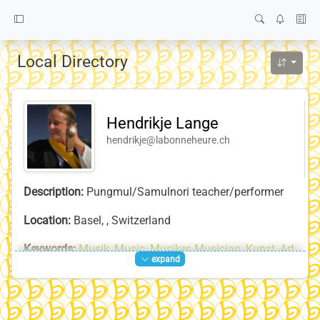
Local Directory
Hendrikje Lange
hendrikje@labonneheure.ch
Description:
Pungmul/Samulnori teacher/performer
Location:
Basel, , Switzerland
Keywords:
Musik
,
Music
,
Musiker
,
Musician
,
Kunst
,
Art
,
expand
Künstler
,
Artist
,
Improvisation
,
la-bonne-heure-Team
,
Tanz
,
Dance
,
Trommeln
,
Drums
,
Samul-Nori
,
사불놀이
,
Pungmul
,
Pungmul-Nori
,
풍물
,
풍물놀이
,
Musica
,
Danza