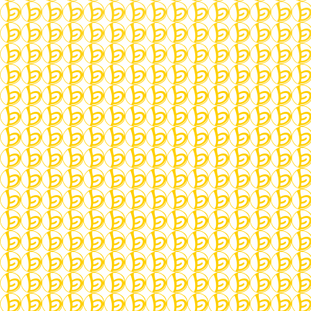
About:
Ich beschäftige mich seit über 20 Jahren mit
dem Erlernen von Samulnori und den
zugrundeliegenden Traditionen Koreas.