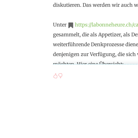
diskutieren. Das werden wir auch wi
Unter
https://labonneheure.ch/c
gesammelt, die als Appetizer, als 
weiterführende Denkprozesse diene
denjenigen zur Verfügung, die sich 
möchten. Hier eine Übersicht:
Can #
Freedom
be thought to merely c
Does Freedom give actually space t
without a motive at all
? Or is Free
centered ego
, the
ability to will, to #
safeguard all those political, social
every man to bring about the concre