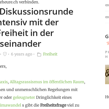
eheure.ch verbinden.
 Diskussionsrunde
ntensiv mit der
eiheit in der
G
useinander
P
6 years ago
Freiheit
H
ers,
raxis
,
Alltagsrassismus im öffentlichen Raum
,
hen und unmenschlichen Regelungen mit
H
er oder
geleugneter
Dringlichkeit eines
limawandel
s gibt die
Freiheitsfrage
viel zu