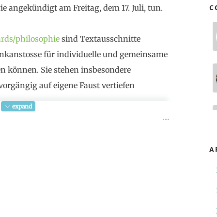
e angekündigt am Freitag, dem 17. Juli, tun.
C
ards/philosophie
sind Textausschnitte
Denkanstosse für individuelle und gemeinsame
n können. Sie stehen insbesondere
vorgängig auf eigene Faust vertiefen
expand
onsist in the fact that “I can act as I desire”?
o the
principle of uncertainty, the ability to act
A
dom the
liberation from the tyranny of the self-
love
; does fight for freedom mean to
, and intellectual conditions which will enable
te actualization of freedom which is the