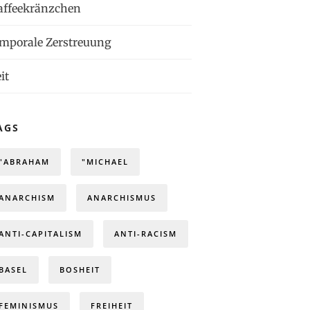
affeekränzchen
emporale Zerstreuung
it
AGS
"ABRAHAM
"MICHAEL
ANARCHISM
ANARCHISMUS
ANTI-CAPITALISM
ANTI-RACISM
BASEL
BOSHEIT
FEMINISMUS
FREIHEIT