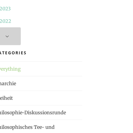
2023
2022
ATEGORIES
verything
narchie
eiheit
hilosophie-Diskussionsrunde
hilosophisches Tee- und