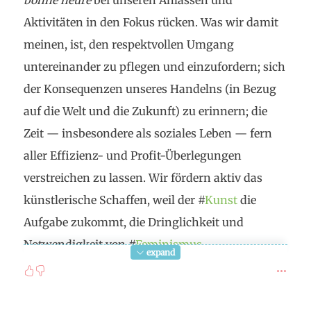
bonne heure
bei unseren Anlässen und
Aktivitäten in den Fokus rücken. Was wir damit
meinen, ist, den respektvollen Umgang
untereinander zu pflegen und einzufordern; sich
der Konsequenzen unseres Handelns (in Bezug
auf die Welt und die Zukunft) zu erinnern; die
Zeit — insbesondere als soziales Leben — fern
aller Effizienz- und Profit-Überlegungen
verstreichen zu lassen. Wir fördern aktiv das
künstlerische Schaffen, weil der #
Kunst
die
Aufgabe zukommt, die Dringlichkeit und
Notwendigkeit von #
Feminismus
,
expand
#
Antirassismus
, #
Antikapitalismus
,
#
Anarchismus
und ökologischem Handeln