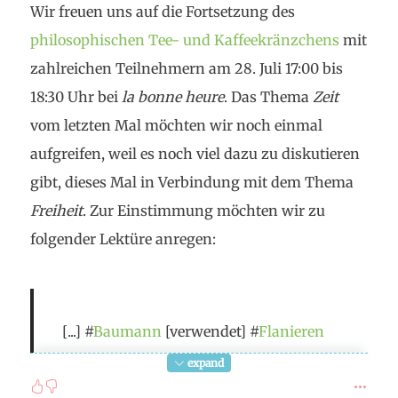
Wir freuen uns auf die Fortsetzung des
philosophischen Tee- und Kaffeekränzchens
mit
zahlreichen Teilnehmern am 28. Juli 17:00 bis
18:30 Uhr bei
la bonne heure
. Das Thema
Zeit
vom letzten Mal möchten wir noch einmal
aufgreifen, weil es noch viel dazu zu diskutieren
gibt, dieses Mal in Verbindung mit dem Thema
Freiheit
. Zur Einstimmung möchten wir zu
folgender Lektüre anregen:
[...] #
Baumann
[verwendet] #
Flanieren
und #
Zappen
beinahe identisch. Sie
expand
sollen die postmoderne