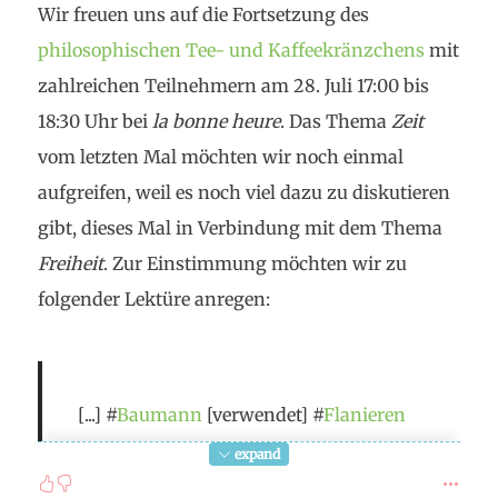
Wir freuen uns auf die Fortsetzung des
philosophischen Tee- und Kaffeekränzchens
mit
zahlreichen Teilnehmern am 28. Juli 17:00 bis
18:30 Uhr bei
la bonne heure
. Das Thema
Zeit
vom letzten Mal möchten wir noch einmal
aufgreifen, weil es noch viel dazu zu diskutieren
gibt, dieses Mal in Verbindung mit dem Thema
Freiheit
. Zur Einstimmung möchten wir zu
folgender Lektüre anregen:
[...] #
Baumann
[verwendet] #
Flanieren
und #
Zappen
beinahe identisch. Sie
expand
sollen die postmoderne