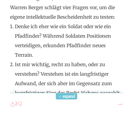
Warren Berger schlägt vier Fragen vor, um die
eigene intellektuelle Bescheidenheit zu testen:
Denke ich eher wie ein Soldat oder wie ein
Pfadfinder? Während Soldaten Positionen
verteidigen, erkunden Pfadfinder neues
Terrain.
Ist mir wichtig, recht zu haben, oder zu
verstehen? Verstehen ist ein langfristiger
Aufwand, der sich aber im Gegensatz zum
kurzfristigen Sieg des Recht-Habens auszahlt.
expand
Bin ich offen und auf der Suche nach
2
widersprechenden Meinungen? In
Konversationen ist "Sag mir, wenn du nicht
meiner Meinung bist, und erkläre mir, warum