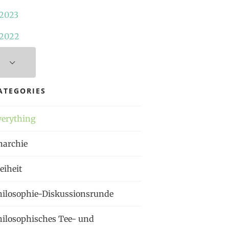
2023
2022
ATEGORIES
verything
narchie
eiheit
hilosophie-Diskussionsrunde
hilosophisches Tee- und