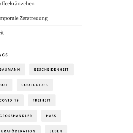
affeekränzchen
emporale Zerstreuung
it
AGS
BAUMANN
BESCHEIDENHEIT
BOT
COOLGUIDES
COVID-19
FREIHEIT
GROSSHÄNDLER
HASS
JURAFÖDERATION
LEBEN