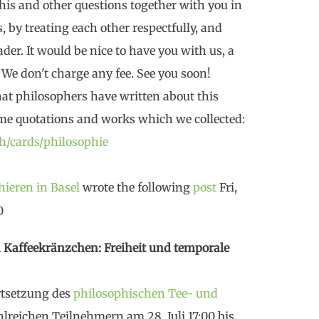
this and other questions together with you in
 by treating each other respectfully, and
der. It would be nice to have you with us, a
 We don't charge any fee. See you soon!
what philosophers have written about this
ome quotations and works which we collected:
ch/cards/philosophie
ieren in Basel
wrote the following
post
Fri,
0
 Kaffeekränzchen: Freiheit und temporale
rtsetzung des
philosophischen Tee- und
lreichen Teilnehmern am 28. Juli 17:00 bis