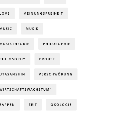
LOVE
MEINUNGSFREIHEIT
MUSIC
MUSIK
MUSIKTHEORIE
PHILOSOPHIE
PHILOSOPHY
PROUST
UTASANSHIN
VERSCHWÖRUNG
WIRTSCHAFTSWACHSTUM"
ZAPPEN
ZEIT
ÖKOLOGIE