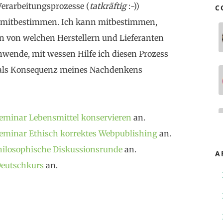
Verarbeitungsprozesse (
tatkräftig
:-))
C
ch mitbestimmen. Ich kann mitbestimmen,
 von welchen Herstellern und Lieferanten
nwende, mit wessen Hilfe ich diesen Prozess
 als Konsequenz meines Nachdenkens
eminar Lebensmittel konservieren
an.
eminar Ethisch korrektes Webpublishing
an.
hilosophische Diskussionsrunde
an.
A
eutschkurs
an.