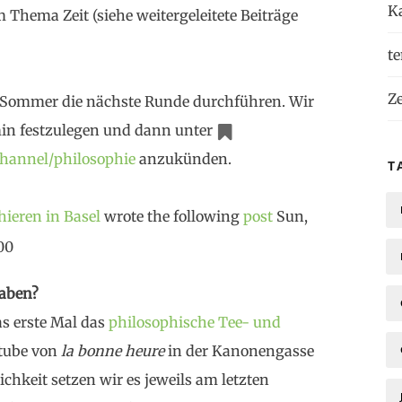
K
m Thema Zeit (siehe weitergeleitete Beiträge
t
Ze
 Sommer die nächste Runde durchführen. Wir
min festzulegen und dann unter
channel/philosophie
anzukünden.
T
ieren in Basel
wrote the following
post
Sun,
00
haben?
as erste Mal das
philosophische Tee- und
Stube von
la bonne heure
in der Kanonengasse
lichkeit setzen wir es jeweils am letzten