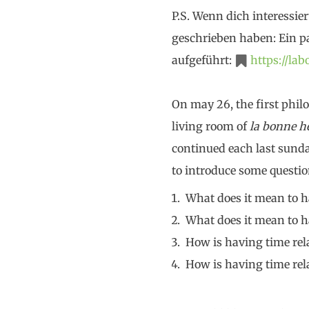
P.S. Wenn dich interessi
geschrieben haben: Ein p
aufgeführt:
https://la
On may 26, the first phil
living room of
la bonne h
continued each last sunda
to introduce some question
What does it mean to h
What does it mean to h
How is having time rel
How is having time rel