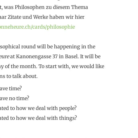
ert, was Philosophen zu diesem Thema
aar Zitate und Werke haben wir hier
bonneheure.ch/cards/philosophie
osophical round will be happening in the
eure
at Kanonengasse 37 in Basel. It will be
y of the month. To start with, we would like
s to talk about.
ave time?
ave no time?
ated to how we deal with people?
ated to how we deal with things?