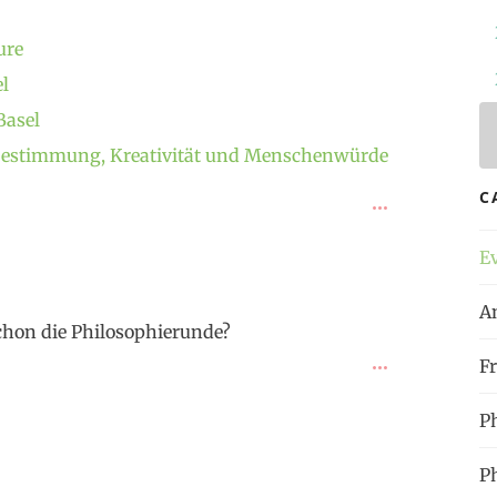
ure
l
Basel
tbestimmung, Kreativität und Menschenwürde
C
E
A
 schon die Philosophierunde?
Fr
P
P