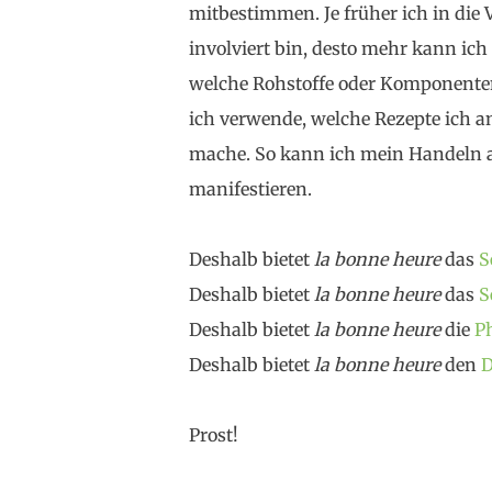
mitbestimmen. Je früher ich in die 
involviert bin, desto mehr kann i
welche Rohstoffe oder Komponenten
ich verwende, welche Rezepte ich a
mache. So kann ich mein Handeln
manifestieren.
Deshalb bietet
la bonne heure
das
S
Deshalb bietet
la bonne heure
das
S
Deshalb bietet
la bonne heure
die
P
Deshalb bietet
la bonne heure
den
D
Prost!