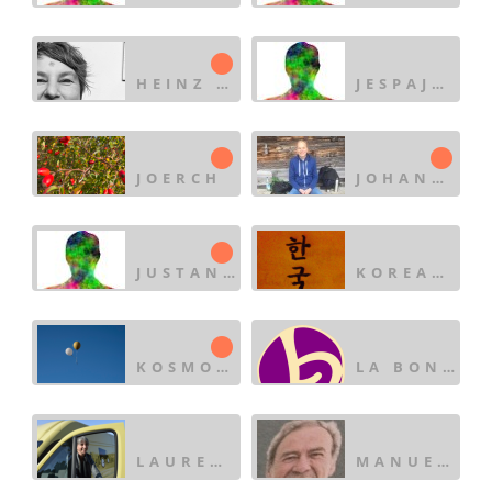
HEINZ MONIKA
JESPAJONES
JOERCH
JOHANNES QUINT
JUSTANOTHERFOOL
KOREANISCHE SPRACHE
KOSMONAUT
LA BONNE HEURE
LAURENCE BOUCHET
MANUEL JF