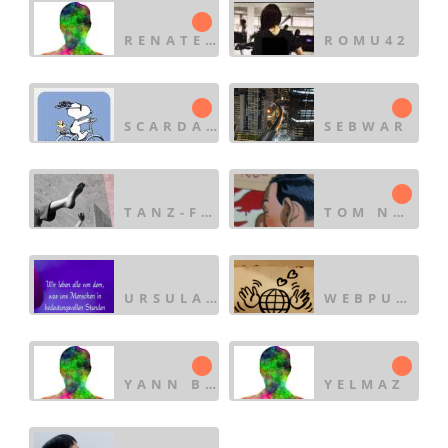
RENATE63
ROMU42
SCARDANELLI
SEBWAR
TANZ-FORUM
TOM NOVEMBER
URSULA_BAUR
WEBPUBLISHING MIT HU
YANN BOCH
YELMAZ