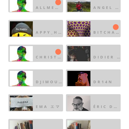
ALLMENDENETZ
ANGEL CACERES
APPY_HAPPY@DIASPORAS
BITCHABLEITER :MASTO
CHRISTOPH
DIDIER MOULINIER
DJIMOUNE
DR14N
EMA エマ
ÉRIC DELASSUS