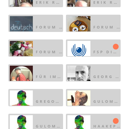
ERIK RETALLICK
ERIK RETALLICK
FORUM FÜR DEUTSCH-L
FORUM FÜR TEELIEBHA
FORUM ÜBER DIE KONS
FSP DIGITALE_KULTUR
FÜR IMMER UND EWIG
GEORG VAN AKIS
GREGOR_DEE
GULOME BRAILLARD
GULOME BRAILLARD ( �
HAAKEPIEPSN