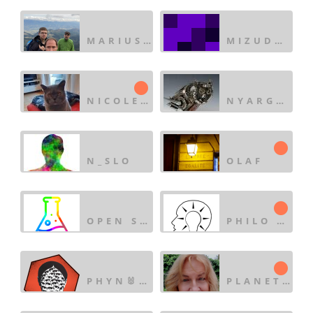
MARIUS IONESCU
MIZUDAKO
NICOLE KARAFYLLIS
NYARGALROHAN
N_SLO
OLAF
OPEN SCIENCE ✅
PHILO SOPHIES
PHYN🐰STER
PLANETINSPACE