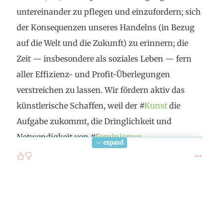
fight for freedom mean to
safeguard all those
untereinander zu pflegen und einzufordern; sich
political, social, and intellectual conditions
der Konsequenzen unseres Handelns (in Bezug
which will enable every man to bring about the
auf die Welt und die Zukunft) zu erinnern; die
concrete actualization of freedom which is the
Zeit — insbesondere als soziales Leben — fern
essential prerequisite of creative achievement
, as
aller Effizienz- und Profit-Überlegungen
claimed by #
"Abraham
Heschel"?
verstreichen zu lassen. Wir fördern aktiv das
Impliziert #
Freiheit
, mit der
Situation
, in die wir
künstlerische Schaffen, weil der #
Kunst
die
uns heute verwickelt finden, zu
brechen
Aufgabe zukommt, die Dringlichkeit und
(#
"François
Jullien")? Wovor genau ist eine
Notwendigkeit von #
Feminismus
,
#
Emanzipation
angebracht? Ist aktives, bewusst
expand
#
Antirassismus
, #
Antikapitalismus
,
komplex gestaltetes
#
Nachdenken
und
#
Anarchismus
und ökologischem Handeln
#
Handeln
(statt konformistisches
einfaches
aufzuzeigen. Wir schaffen Rahmen für den
Denken und einfaches Tun
) (#
"Michael
kulturellen Austausch, um Barrieren zwischen
Andrick") der eigentliche Freiheits-Akt?
den Kulturen abzubauen. Bei uns sollen