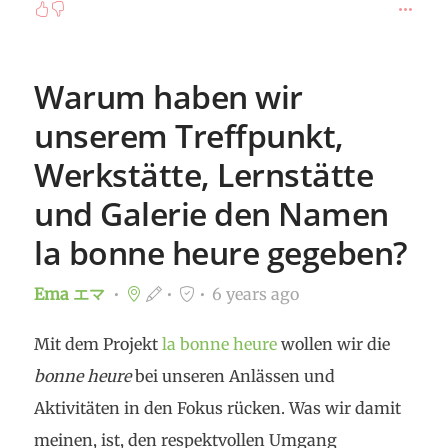
https://labonneheure.ch/cards/philosophie
sind
Textausschnitte gesammelt, die als Appetizer, als
Denkanstosse für individuelle und gemeinsame
Warum haben wir
weiterführende Denkprozesse dienen können.
unserem Treffpunkt,
Sie stehen insbesondere denjenigen zur
Werkstätte, Lernstätte
Verfügung, die sich vorgängig auf eigene Faust
vertiefen möchten. Hier eine Übersicht:
und Galerie den Namen
la bonne heure gegeben?
Can #
Freedom
be thought to merely consist in
the fact that “I can act as I desire”? Does Freedom
Ema エマ
6 years ago
give actually space to the
principle of uncertainty,
Mit dem Projekt
la bonne heure
wollen wir die
the ability to act without a motive at all
? Or is
bonne heure
bei unseren Anlässen und
Freedom the
liberation from the tyranny of the
Aktivitäten in den Fokus rücken. Was wir damit
self-centered ego
, the
ability to will, to #
love
; does
meinen, ist, den respektvollen Umgang