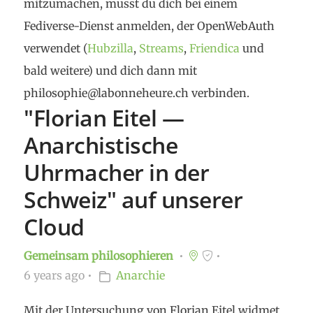
mitzumachen, musst du dich bei einem
Fediverse-Dienst anmelden, der OpenWebAuth
verwendet (
Hubzilla
,
Streams
,
Friendica
und
bald weitere) und dich dann mit
philosophie@labonneheure.ch verbinden.
"Florian Eitel —
Anarchistische
Uhrmacher in der
Schweiz" auf unserer
Cloud
Gemeinsam philosophieren
6 years ago
Anarchie
Mit der Untersuchung von Florian Eitel widmet