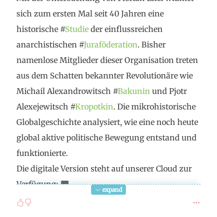
sich zum ersten Mal seit 40 Jahren eine
historische #
Studie
der einflussreichen
anarchistischen #
Juraföderation
. Bisher
namenlose Mitglieder dieser Organisation treten
aus dem Schatten bekannter Revolutionäre wie
Michail Alexandrowitsch #
Bakunin
und Pjotr
Alexejewitsch #
Kropotkin
. Die mikrohistorische
Globalgeschichte analysiert, wie eine noch heute
global aktive politische Bewegung entstand und
funktionierte.
Die digitale Version steht auf unserer Cloud zur
Verfügung:
expand
https://labonneheure.ch/cloud/philosophie/Litera
tur/deutsch/Eitel_Anarchistische_Uhrmacher_in_