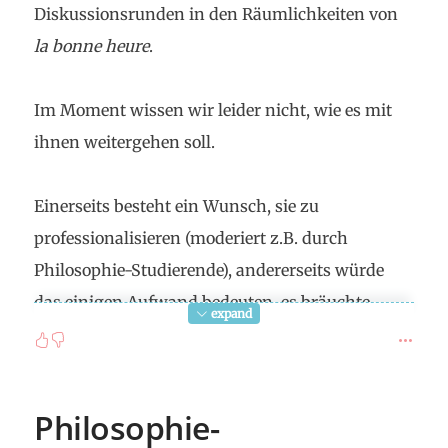
Diskussionsrunden in den Räumlichkeiten von
la bonne heure
.
Im Moment wissen wir leider nicht, wie es mit
ihnen weitergehen soll.
Einerseits besteht ein Wunsch, sie zu
professionalisieren (moderiert z.B. durch
Philosophie-Studierende), andererseits würde
das einigen Aufwand bedeuten, es bräuchte
expand
dann also gewissermassen eine Projektleitung
und eine gewisse Finanzierung. Im Moment sind
weder eine interessierte Projektleitung noch eine
Philosophie-
gesichterte Finanzierung vorhanden.