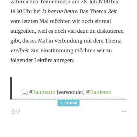
fight for freedom mean to
safeguard all those
zahlreichen Teilnehmern am 28. Juli 17:00 bis
political, social, and intellectual conditions
18:30 Uhr bei
la bonne heure
. Das Thema
Zeit
which will enable every man to bring about the
vom letzten Mal möchten wir noch einmal
concrete actualization of freedom which is the
aufgreifen, weil es noch viel dazu zu diskutieren
essential prerequisite of creative achievement
, as
gibt, dieses Mal in Verbindung mit dem Thema
claimed by #
"Abraham
Heschel"?
Freiheit
. Zur Einstimmung möchten wir zu
Impliziert #
Freiheit
, mit der
Situation
, in die wir
folgender Lektüre anregen:
uns heute verwickelt finden, zu
brechen
(#
"François
Jullien")? Wovor genau ist eine
#
Emanzipation
angebracht? Ist aktives, bewusst
[...] #
Baumann
[verwendet] #
Flanieren
komplex gestaltetes
#
Nachdenken
und
und #
Zappen
beinahe identisch. Sie
expand
#
Handeln
(statt konformistisches
einfaches
sollen die postmoderne
Denken und einfaches Tun
) (#
"Michael
Ungebundenheit und Unverbindlichkeit
Andrick") der eigentliche Freiheits-Akt?
zur Sprache bringen: "Die ultimative